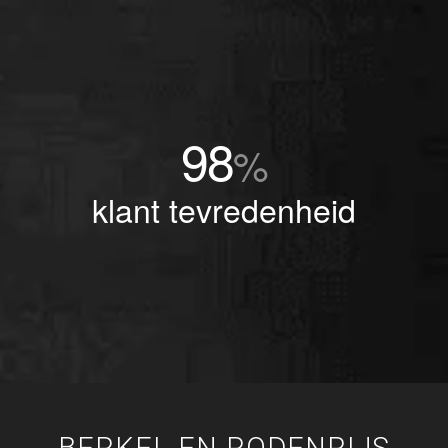
98
%
klant tevredenheid
BERKEL EN RODENRIJS