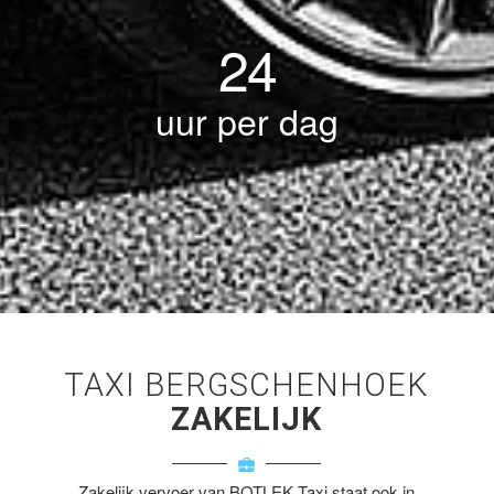
24
uur per dag
TAXI BERGSCHENHOEK
ZAKELIJK
Zakelijk vervoer van BOTLEK Taxi staat ook in