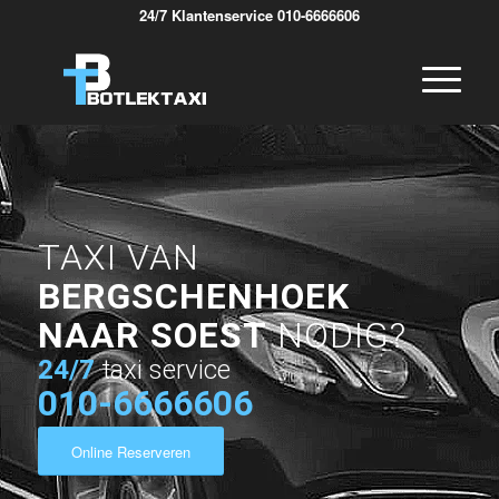
24/7 Klantenservice 010-6666606
TAXI VAN
BERGSCHENHOEK
NAAR SOEST
NODIG?
24/7
taxi service
010-6666606
Online Reserveren