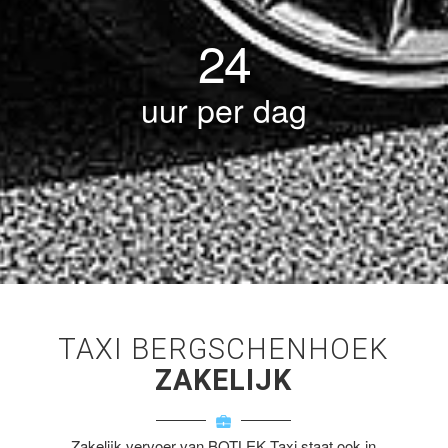
24
uur per dag
TAXI BERGSCHENHOEK
ZAKELIJK
Zakelijk vervoer van BOTLEK Taxi staat ook in