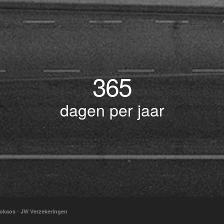
365
dagen per jaar
-
okaos
JW Verzekeringen