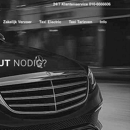
24/7 Klantenservice 010-6666606
Zakelijk Vervoer
Taxi Electric
Taxi Tarieven
Info
UT
NODIG?