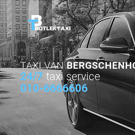
TAXI VAN
BERGSCHENH
24/7
taxi service
010-6666606