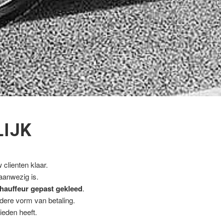
LIJK
clienten klaar.
 aanwezig is.
hauffeur gepast gekleed
.
ndere vorm van betaling.
ieden heeft.