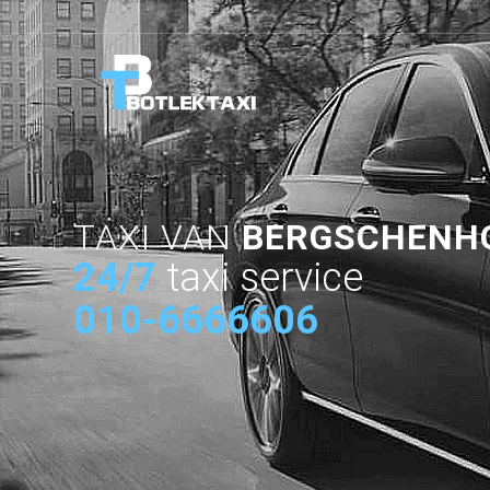
TAXI VAN
BERGSCHENH
24/7
taxi service
010-6666606