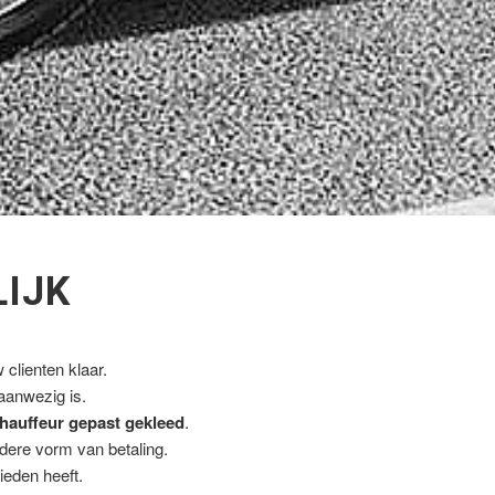
LIJK
clienten klaar.
 aanwezig is.
hauffeur gepast gekleed
.
ndere vorm van betaling.
ieden heeft.