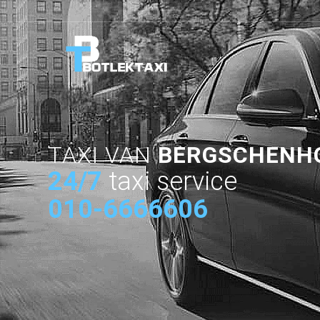
TAXI VAN
BERGSCHENH
24/7
taxi service
010-6666606