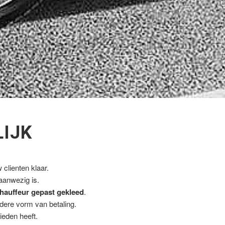
LIJK
clienten klaar.
 aanwezig is.
hauffeur gepast gekleed
.
ndere vorm van betaling.
ieden heeft.