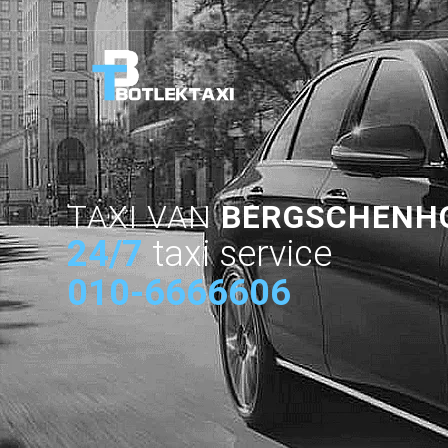
TAXI VAN
BERGSCHENHO
24/7
taxi service
010-6666606