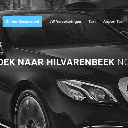
Online Reserveren!
JW Verzekeringen
Taxi
Airport Taxi
EK NAAR HILVARENBEEK
NO