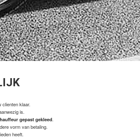
LIJK
clienten klaar.
 aanwezig is.
hauffeur gepast gekleed
.
ndere vorm van betaling.
ieden heeft.