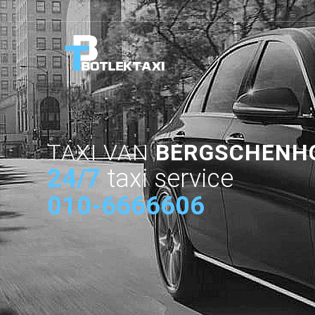
TAXI VAN
BERGSCHENH
24/7
taxi service
010-6666606