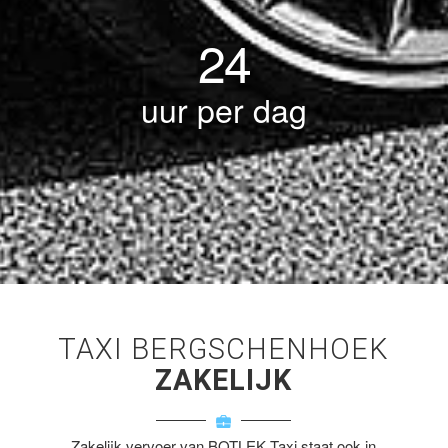
24
uur per dag
TAXI BERGSCHENHOEK
ZAKELIJK
Zakelijk vervoer van BOTLEK Taxi staat ook in