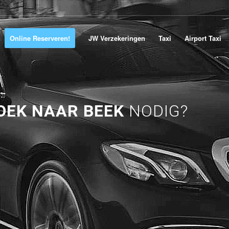
Online Reserveren!
JW Verzekeringen
Taxi
Airport Taxi
EK NAAR BEEK
NODIG?