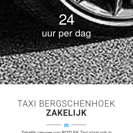
24
uur per dag
TAXI BERGSCHENHOEK
ZAKELIJK
Zakelijk vervoer van BOTLEK Taxi staat ook in