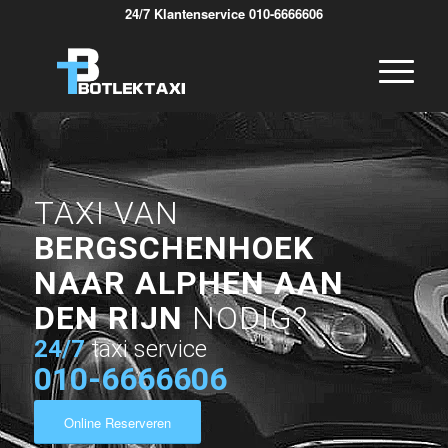
24/7 Klantenservice 010-6666606
TAXI VAN
BERGSCHENHOEK
NAAR ALPHEN AAN
DEN RIJN
NODIG?
24/7
taxi service
010-6666606
Online Reserveren