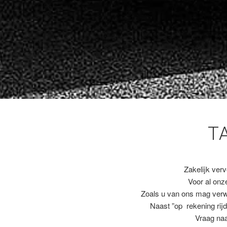
T
Zakelijk ver
Voor al on
Zoals u van ons mag ver
Naast ”op rekening rijd
Vraag naa