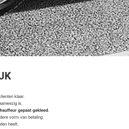
JK
ienten klaar.
 aanwezig is.
hauffeur gepast gekleed
.
ndere vorm van betaling.
den heeft.