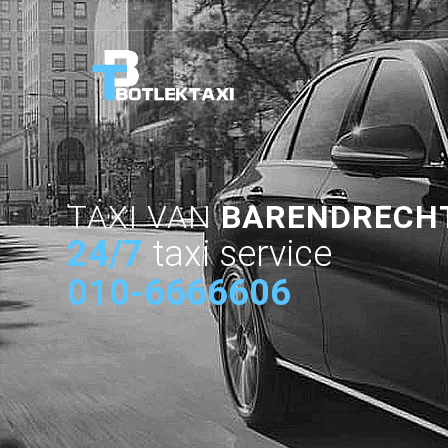
TAXI VAN
BARENDRECH
24/7
taxi service
010-6666606