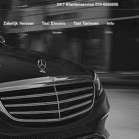
24/7 Klantenservice 010-6666606
Zakelijk Vervoer
Taxi Electric
Taxi Tarieven
Info
?