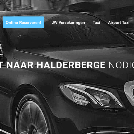
Online Reserveren!
JW Verzekeringen
Taxi
Airport Taxi
T NAAR HALDERBERGE
NODI