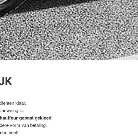
JK
ienten klaar.
 aanwezig is.
hauffeur gepast gekleed
.
ndere vorm van betaling.
den heeft.