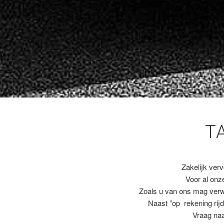
T
Zakelijk ver
Voor al on
Zoals u van ons mag ver
Naast ”op rekening rijd
Vraag naa