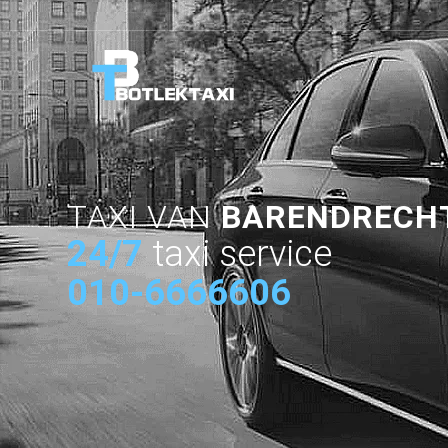
TAXI VAN
BARENDRECH
24/7
taxi service
010-6666606