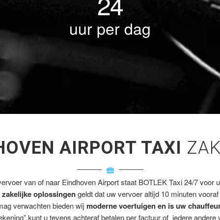
24
uur per dag
HOVEN AIRPORT TAXI
ZAK
vervoer van of naar Eindhoven Airport staat BOTLEK Taxi 24/7 voor u 
e
zakelijke oplossingen
geldt dat uw vervoer altijd 10 minuten vooraf
mag verwachten bieden wij
moderne voertuigen en is uw chauffeu
rekening” kunt u tevens achteraf betalen per factuur of iedere andere 