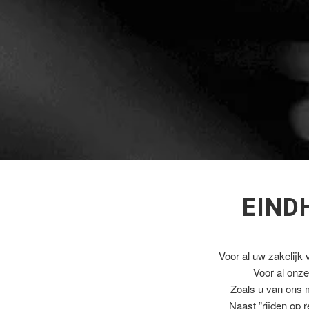
EIND
Voor al uw zakelijk 
Voor al onz
Zoals u van ons 
Naast ”rijden op 