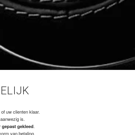
ELIJK
of uw clienten klaar.
 aanwezig is.
r gepast gekleed
.
vorm van betaling.