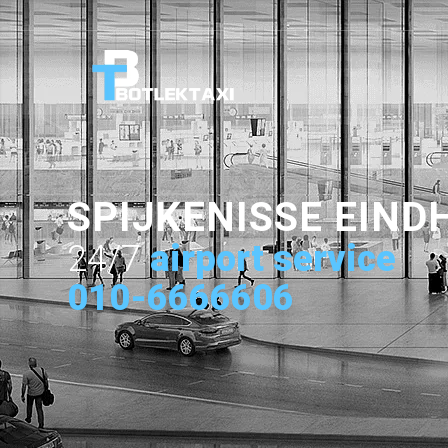
SPIJKENISSE EIND
24/7
airport service
010-6666606