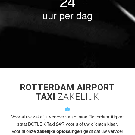
24
uur per dag
ROTTERDAM AIRPORT
TAXI
ZAKELIJK
Voor al uw zakelijk vervoer van of naar Rotterdam Airport
staat BOTLEK Taxi 24/7 voor u of uw clienten klaar.
Voor al onze
zakelijke oplossingen
geldt dat uw vervoer