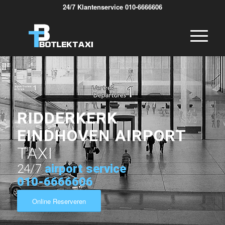
24/7 Klantenservice 010-6666606
RIDDERKERK
EINDHOVEN AIRPORT
TAXI
24/7
airport service
010-6666606
Online Reserveren