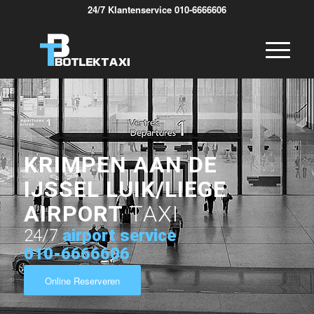
24/7 Klantenservice 010-6666606
KRIMPEN AAN DE
IJSSEL LUIK/LIEGE
AIRPORT
TAXI
24/7
airport service
010-6666606
Online Reserveren