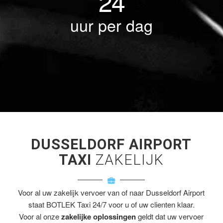
24
uur per dag
DUSSELDORF AIRPORT
TAXI
ZAKELIJK
Voor al uw zakelijk vervoer van of naar Dusseldorf Airport
staat BOTLEK Taxi 24/7 voor u of uw clienten klaar.
Voor al onze
zakelijke oplossingen
geldt dat uw vervoer