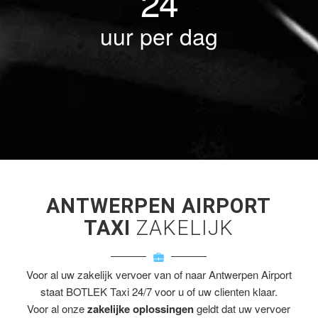
24
uur per dag
ANTWERPEN AIRPORT
TAXI
ZAKELIJK
Voor al uw zakelijk vervoer van of naar Antwerpen Airport
staat BOTLEK Taxi 24/7 voor u of uw clienten klaar.
Voor al onze
zakelijke oplossingen
geldt dat uw vervoer